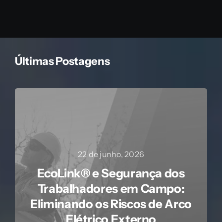
Últimas Postagens
22 de junho, 2026
EcoLink® e Segurança dos
Trabalhadores em Campo:
Eliminando os Riscos de Arco
Elétrico Externo