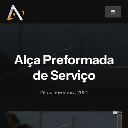
Ir
para
Toggle
Navigat
o
conteúdo
Home
Produtos
Alça Preformada
Informativo
de Serviço
Soluções
29 de novembro, 2021
Quem Somos
Contato