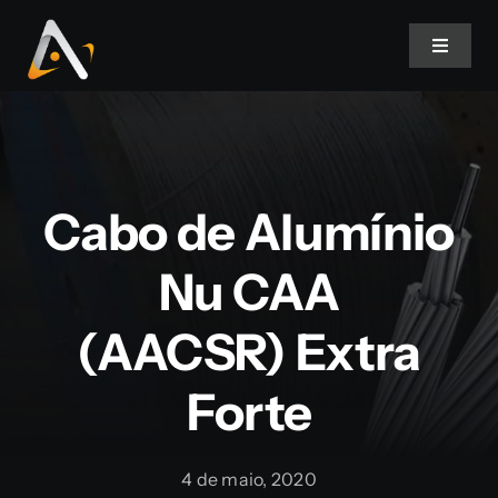
Ir
para
Toggle
Navigat
o
conteúdo
Home
Produtos
Cabo de Alumínio
Informativo
Nu CAA
(AACSR) Extra
Soluções
Forte
Quem Somos
4 de maio, 2020
Contato