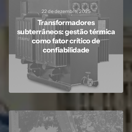
22 de dezembro, 2025
Transformadores
subterrâneos: gestão térmica
como fator crítico de
confiabilidade