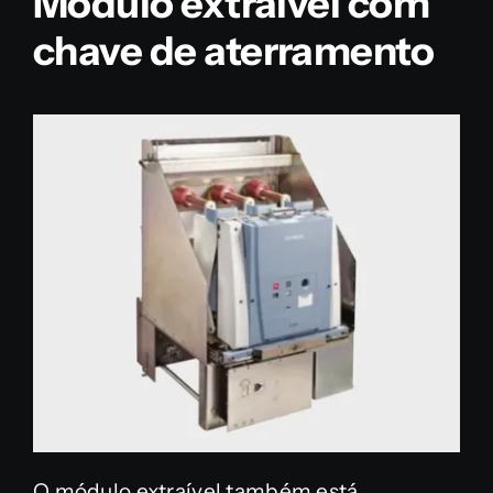
Módulo extraível com
chave de aterramento
O módulo extraível também está