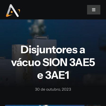
Ir
para
Toggle
Navigat
o
conteúdo
Home
Produtos
Disjuntores a
Informativo
vácuo SION 3AE5
e 3AE1
Soluções
Quem Somos
30 de outubro, 2023
Contato