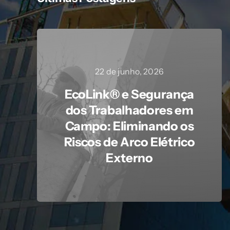
22 de junho, 2026
EcoLink® e Segurança
dos Trabalhadores em
Campo: Eliminando os
Riscos de Arco Elétrico
Externo