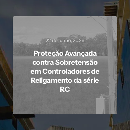
22 de junho, 2026
Proteção Avançada
contra Sobretensão
em Controladores de
Religamento da série
RC