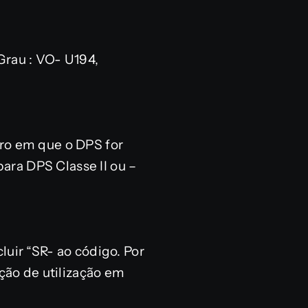
Grau : VO- U194,
dro em que o DPS for
para DPS Classe II ou –
luir “SR- ao código. Por
ção de utilização em