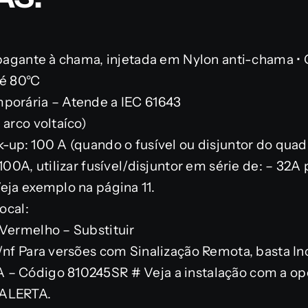
opagante à chama, injetada em Nylon anti-chama • 
té 80°C
porária – Atende a IEC 61643
 arco voltaíco)
k-up: 100 A (quando o fusível ou disjuntor do qua
100A, utilizar fusível/disjuntor em série de: – 32A 
eja exemplo na página 11.
ocal:
 Vermelho – Substituir
/nf Para versões com Sinalização Remota, basta Inc
– Código 810245SR # Veja a instalação com a op
 ALERTA.