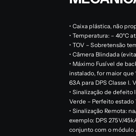
• Caixa plástica, não pr
• Temperatura: – 40°C a
• TOV – Sobretensão tem
• Câmera Blindada (evita
• Máximo Fusível de bac
instalado, for maior que 
63A para DPS Classe I. V
• Sinalização de defeito l
Verde – Perfeito estado
• Sinalização Remota: na
exemplo: DPS 275V/45kA 
conjunto com o módulo