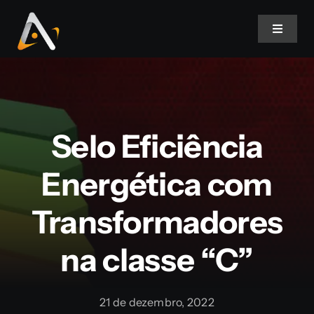
Ir
para
Toggle
Navigat
o
conteúdo
Home
Produtos
Selo Eficiência
Informativo
Energética com
Transformadores
Soluções
na classe “C”
Quem Somos
21 de dezembro, 2022
Contato