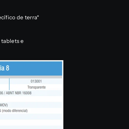
ífico de terra*
tablets e