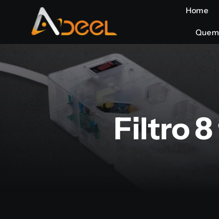
Ir
Home
Home
para
Quem
Quem
o
conteúdo
Filtro 