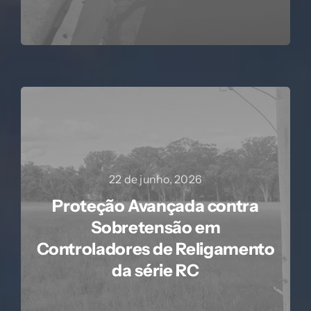
22 de junho, 2026
Proteção Avançada contra
Sobretensão em
Controladores de Religamento
da série RC