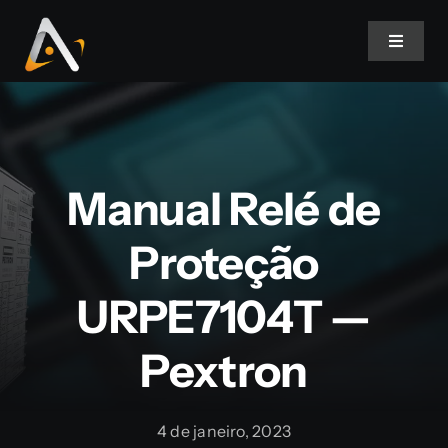
Ir
para
Toggle
Navigat
o
conteúdo
Home
Produtos
Manual Relé de
Informativo
Proteção
URPE7104T —
Soluções
Pextron
Quem Somos
4 de janeiro, 2023
Contato