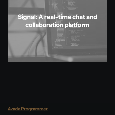
Signal: A real-time chat and
collaboration platform
Avada Programmer