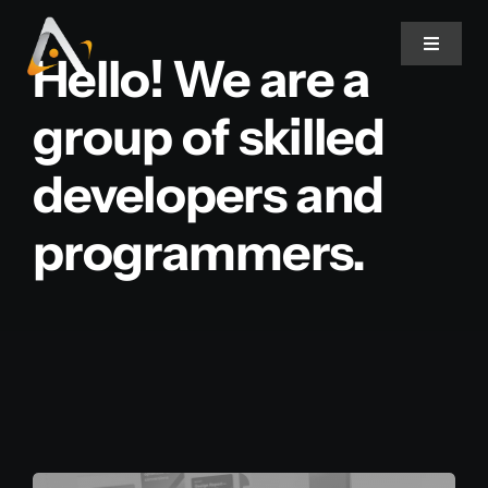
Ir
para
Toggle
Hello! We are a
Navigat
o
conteúdo
group of skilled
Home
developers and
Produtos
programmers.
Informativo
Soluções
Quem Somos
Contato