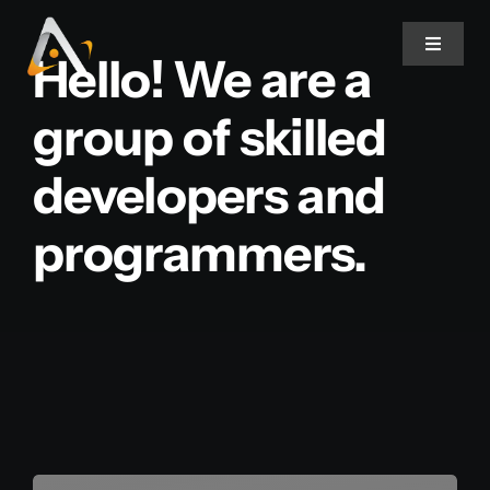
Ir
para
Toggle
Hello! We are a
Navigat
o
conteúdo
group of skilled
Home
developers and
Produtos
programmers.
Informativo
Soluções
Quem Somos
Contato