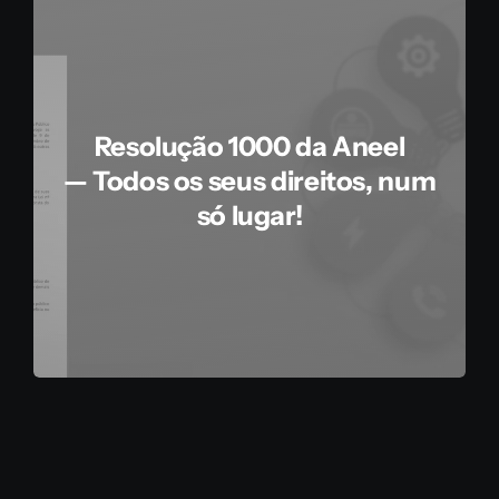
Resolução 1000 da Aneel
— Todos os seus direitos, num
só lugar!