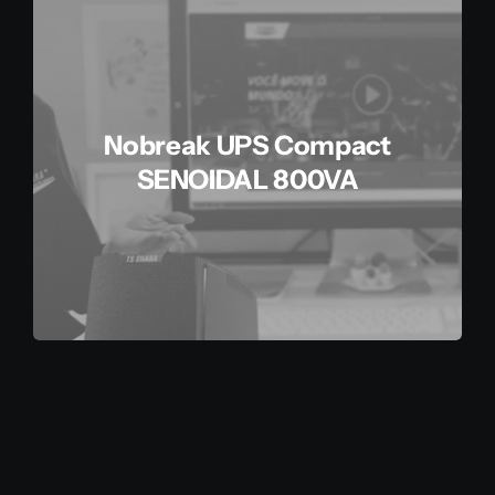
Nobreak UPS Compact
SENOIDAL 800VA