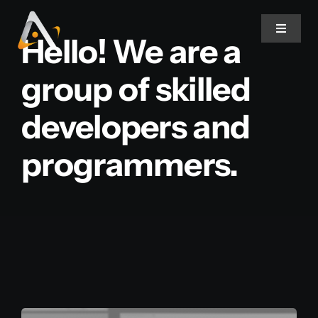
Ir
para
Toggle
Hello! We are a
Navigat
o
conteúdo
group of skilled
Home
developers and
Produtos
programmers.
Informativo
Soluções
Quem Somos
Contato