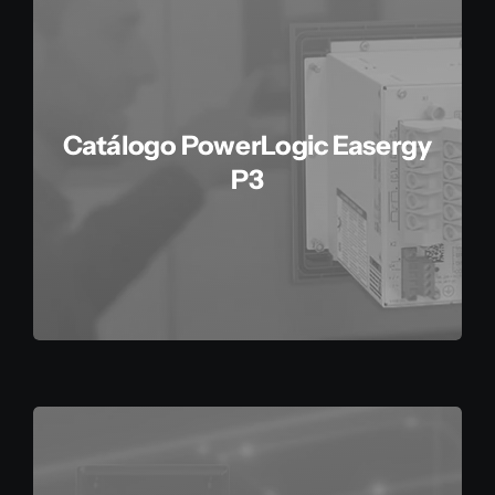
Catálogo PowerLogic Easergy
P3