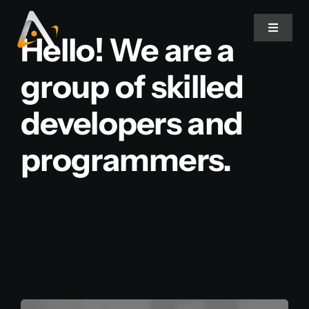
Ir
para
Toggle
Hello! We are a
Navigat
o
conteúdo
group of skilled
Home
developers and
Produtos
programmers.
Informativo
Soluções
Quem Somos
Contato