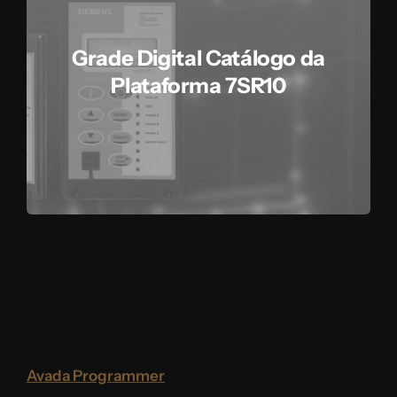
Grade Digital Catálogo da
Plataforma 7SR10
Avada Programmer