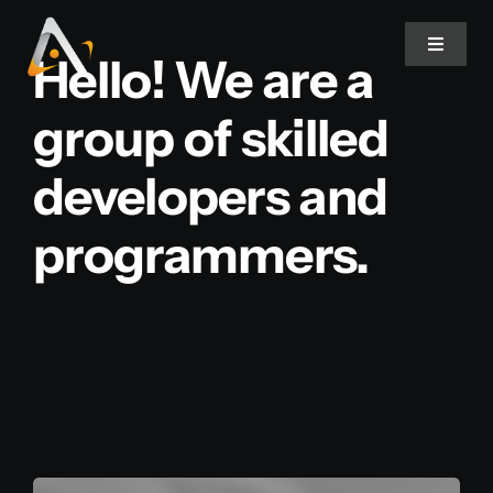
Ir
para
Toggle
Hello! We are a
Navigat
o
conteúdo
group of skilled
Home
developers and
Produtos
programmers.
Informativo
Soluções
Quem Somos
Contato