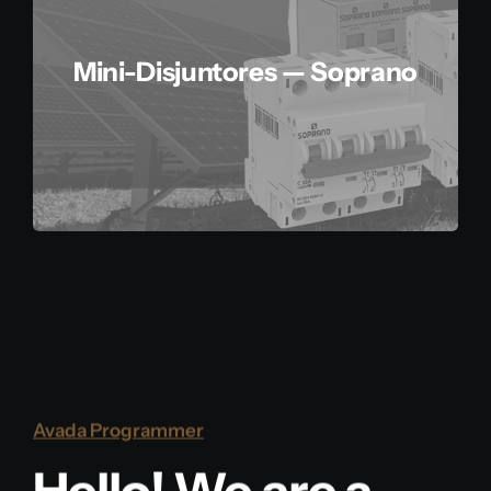
Mini-Disjuntores — Soprano
Avada Programmer