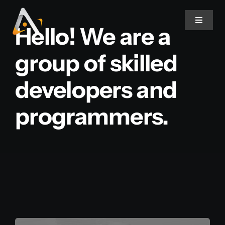
Ir
para
Toggle
Hello! We are a
Navigat
o
conteúdo
group of skilled
Home
developers and
Produtos
programmers.
Informativo
Soluções
Quem Somos
Contato