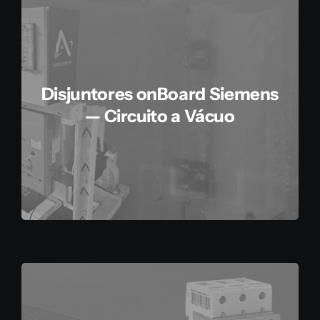
Disjuntores onBoard Siemens
— Circuito a Vácuo