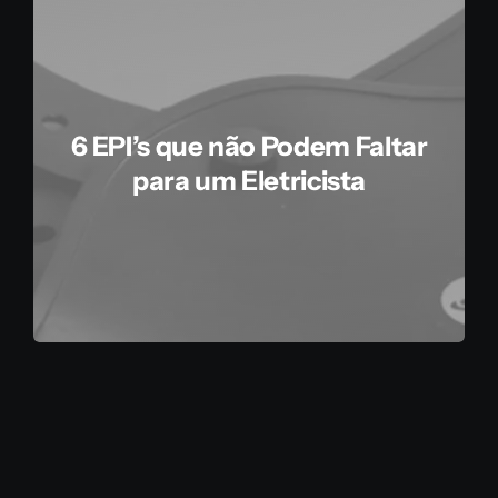
6 EPI’s que não Podem Faltar
para um Eletricista