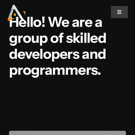
Ir
para
Toggle
Hello! We are a
Navigat
o
conteúdo
group of skilled
Home
developers and
Produtos
programmers.
Informativo
Soluções
Quem Somos
Contato