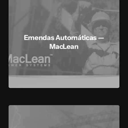
Emendas Automáticas —
MacLean