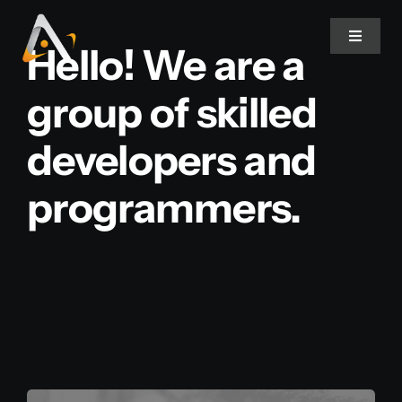
Ir
para
Toggle
Hello! We are a
Navigat
o
conteúdo
group of skilled
Home
developers and
Produtos
programmers.
Informativo
Soluções
Quem Somos
Contato