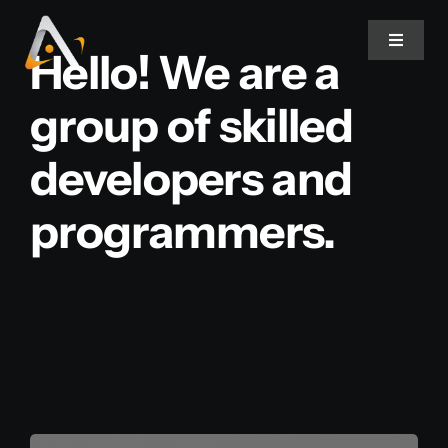
Ir
para
Toggle
Hello! We are a
Navigat
o
conteúdo
group of skilled
Home
developers and
Produtos
programmers.
Informativo
Soluções
Quem Somos
Contato