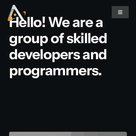
Ir
para
Toggle
Hello! We are a
Navigat
o
conteúdo
group of skilled
Home
developers and
Produtos
programmers.
Informativo
Soluções
Quem Somos
Contato