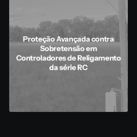
Proteção Avançada contra
Sobretensão em
Controladores de Religamento
da série RC