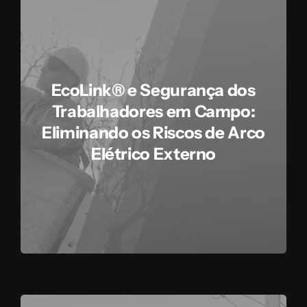
EcoLink® e Segurança dos
Trabalhadores em Campo:
Eliminando os Riscos de Arco
Elétrico Externo