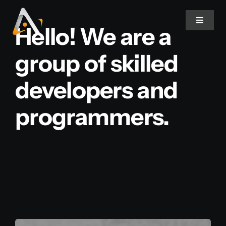
Ir
para
Toggle
Hello! We are a
Navigat
o
conteúdo
group of skilled
Home
developers and
Produtos
programmers.
Informativo
Soluções
Quem Somos
Contato