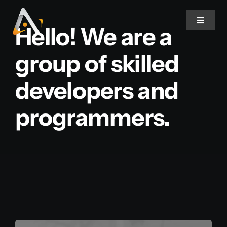
Ir
para
Toggle
Hello! We are a
Navigat
o
conteúdo
group of skilled
Home
developers and
Produtos
programmers.
Informativo
Soluções
Quem Somos
Contato