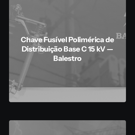
Chave Fusível Polimérica de
Distribuição Base C 15 kV —
Balestro