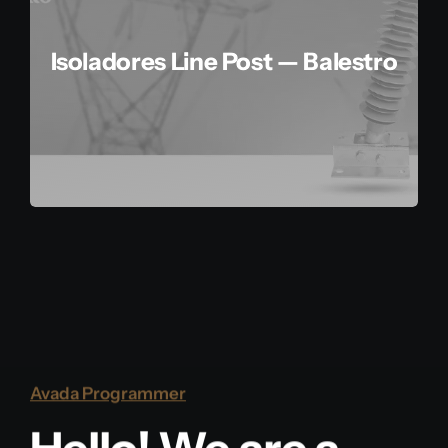
Isoladores Line Post — Balestro
Avada Programmer