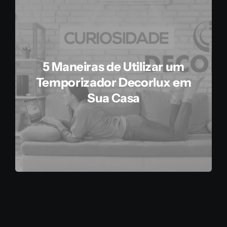
5 Maneiras de Utilizar um
Temporizador Decorlux em
Sua Casa