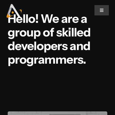
Ir
para
Toggle
Hello! We are a
Navigat
o
conteúdo
group of skilled
Home
developers and
Produtos
programmers.
Informativo
Soluções
Quem Somos
Contato