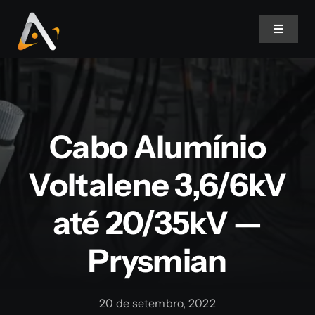
Ir
para
Toggle
Navigat
o
conteúdo
Home
Produtos
Cabo Alumínio
Informativo
Voltalene 3,6/6kV
até 20/35kV —
Soluções
Prysmian
Quem Somos
20 de setembro, 2022
Contato