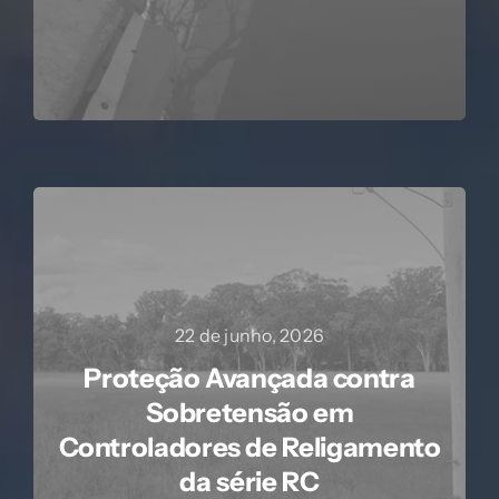
22 de junho, 2026
Proteção Avançada contra
Sobretensão em
Controladores de Religamento
da série RC