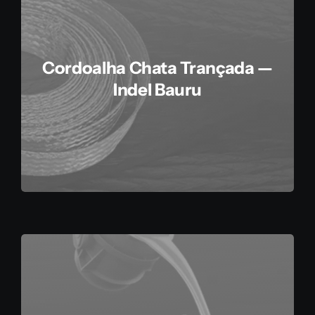
Cordoalha Chata Trançada —
Indel Bauru