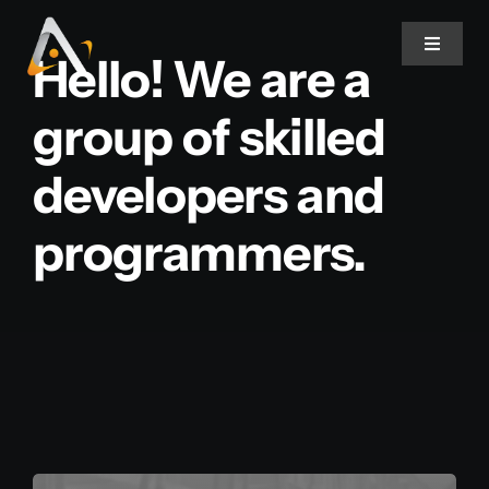
Ir
para
Toggle
Hello! We are a
Navigat
o
conteúdo
group of skilled
Home
developers and
Produtos
programmers.
Informativo
Soluções
Quem Somos
Contato