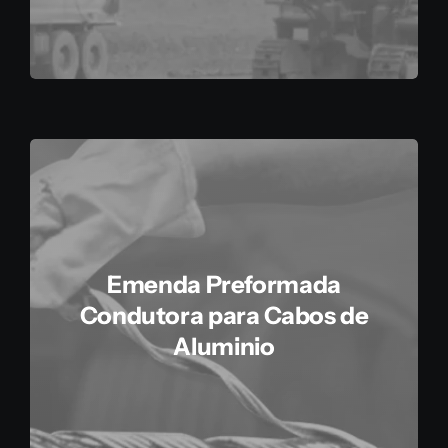
Emenda Preformada
Condutora para Cabos de
Aluminio