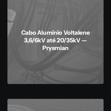
Cabo Alumínio Voltalene
3,6/6kV até 20/35kV —
Prysmian