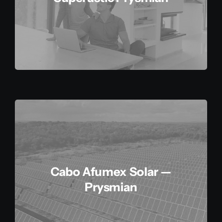
Cabo Afumex Solar —
Prysmian