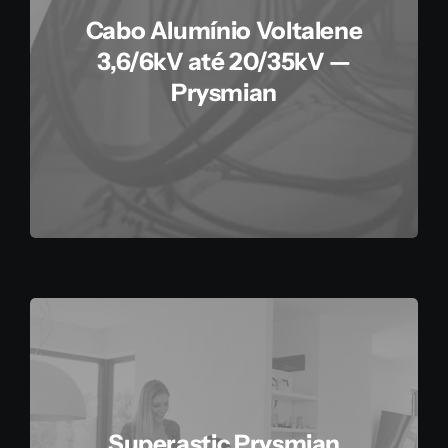
Cabo Alumínio Voltalene
3,6/6kV até 20/35kV —
Prysmian
Superastic Prysmian