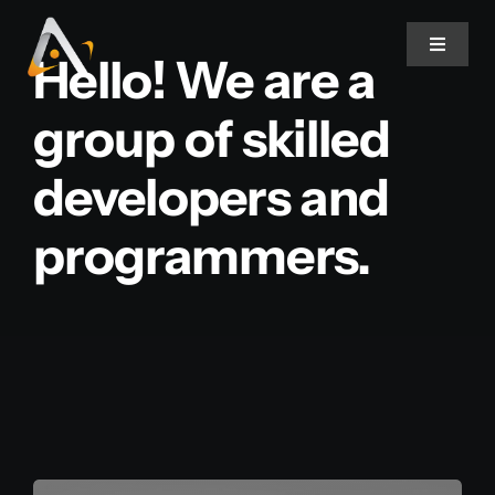
Ir
para
Toggle
Hello! We are a
Navigat
o
conteúdo
group of skilled
Home
developers and
Produtos
programmers.
Informativo
Soluções
Quem Somos
Contato