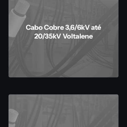
Cabo Cobre 3,6/6kV até
20/35kV Voltalene