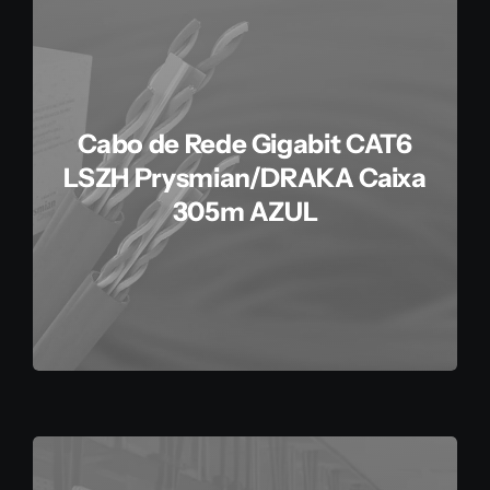
Cabo de Rede Gigabit CAT6
LSZH Prysmian/DRAKA Caixa
305m AZUL