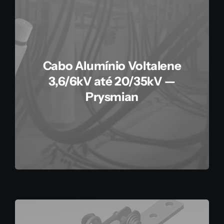
Cabo Alumínio Voltalene
3,6/6kV até 20/35kV —
Prysmian