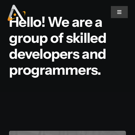
Ir
para
Toggle
Hello! We are a
Navigat
o
conteúdo
group of skilled
Home
developers and
Produtos
programmers.
Informativo
Soluções
Quem Somos
Contato