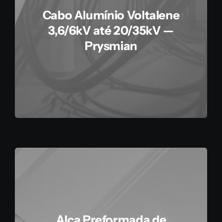
Cabo Alumínio Voltalene
3,6/6kV até 20/35kV —
Prysmian
Alça Preformada de