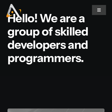
Ir
para
Toggle
Hello! We are a
Navigat
o
conteúdo
group of skilled
Home
developers and
Produtos
programmers.
Informativo
Soluções
Quem Somos
Contato