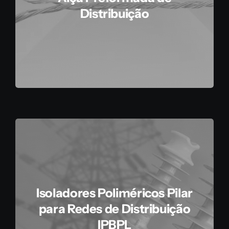
Distribuição
Isoladores Poliméricos Pilar
para Redes de Distribuição
IPBPL