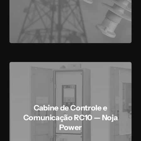
Cabine de Controle e
Comunicação RC10 — Noja
Power