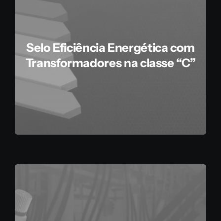
Selo Eficiência Energética com
Transformadores na classe “C”